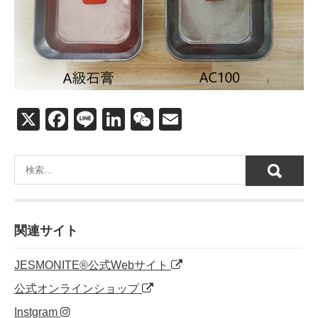
X
F
Li
Li
W
E
a
n
n
e
m
c
e
k
C
ail
e
e
h
b
dI
at
o
n
関連サイト
o
JESMONITE®公式Webサイト
k
公式オンラインショップ
Instgram