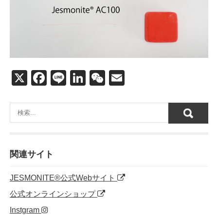
X
F
Li
Li
W
E
a
n
n
e
m
c
e
k
C
ail
e
e
h
b
dI
at
o
n
関連サイト
o
JESMONITE®公式Webサイト
k
公式オンラインショップ
Instgram