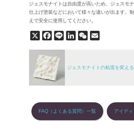
ジェスモナイトは自由度が高いため、ジェスモ
仕上げ塗装などにおいて様々な違いが出ます。
えで安全に使用してください。
X
F
Li
Li
W
E
a
n
n
e
m
投
c
e
k
C
ail
稿
e
e
h
ジェスモナイトの粘度を変える
b
dI
at
ナ
o
n
ビ
o
ゲ
k
ー
シ
FAQ（よくある質問）一覧
アイディ
ョ
ン