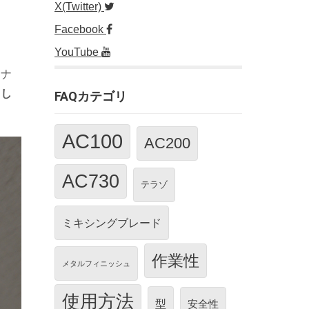
X(Twitter)
。
Facebook
YouTube
モナ
用し
FAQカテゴリ
AC100
AC200
AC730
テラゾ
ミキシングブレード
作業性
メタルフィニッシュ
使用方法
型
安全性