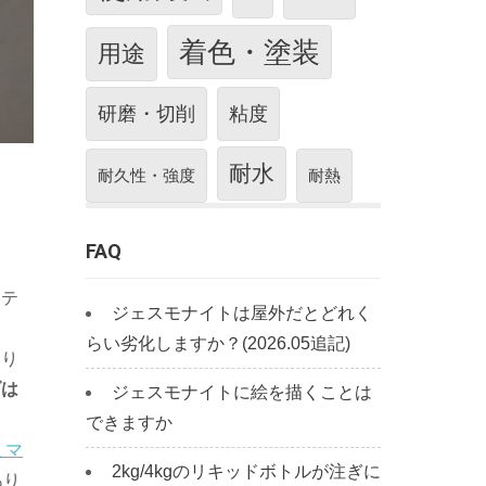
着色・塗装
用途
研磨・切削
粘度
耐水
耐久性・強度
耐熱
FAQ
ーテ
ジェスモナイトは屋外だとどれく
らい劣化しますか？(2026.05追記)
あり
げは
ジェスモナイトに絵を描くことは
できますか
ミマ
2kg/4kgのリキッドボトルが注ぎに
あり