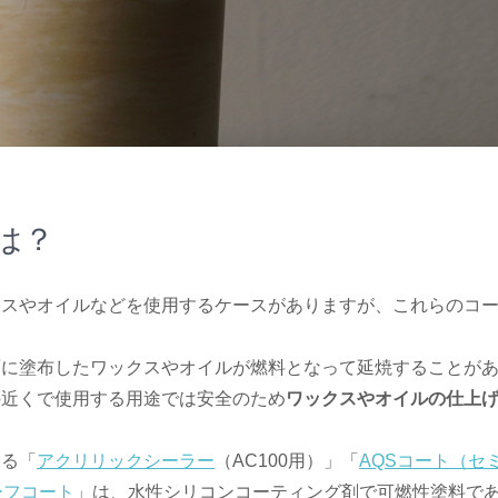
は？
クスやオイルなどを使用するケースがありますが、これらのコ
面に塗布したワックスやオイルが燃料となって延焼することが
の近くで使用する用途では安全のため
ワックスやオイルの仕上
いる「
アクリリックシーラー
（AC100用）」「
AQSコート（セ
ーフコート
」は、水性シリコンコーティング剤で可燃性塗料で