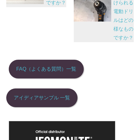
ですか？
けられる
o
ゲ
電動ドリ
k
ー
ルはどの
シ
様なもの
ョ
ですか？
ン
FAQ（よくある質問）一覧
アイディアサンプル 一覧