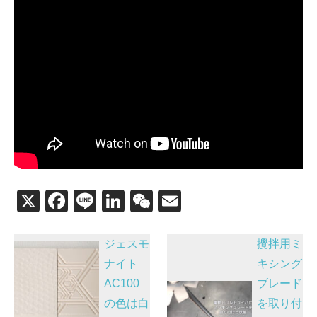
X
F
Li
Li
W
E
a
n
n
e
m
投
c
e
k
C
ail
ジェスモ
攪拌用ミ
稿
e
e
h
ナイト
キシング
AC100
ブレード
b
dI
at
ナ
の色は白
を取り付
o
n
ビ