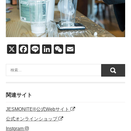
X
F
Li
Li
W
E
a
n
n
e
m
c
e
k
C
ail
e
e
h
b
dI
at
o
n
関連サイト
o
JESMONITE®公式Webサイト
k
公式オンラインショップ
Instgram