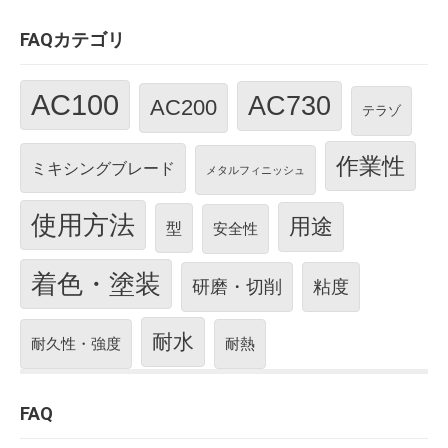
FAQカテゴリ
AC100
AC730
AC200
テラゾ
作業性
ミキシングブレード
メタルフィニッシュ
使用方法
用途
型
安全性
着色・塗装
研磨・切削
粘度
耐水
耐久性・強度
耐熱
FAQ