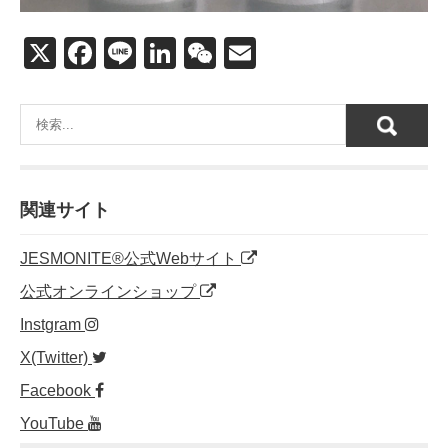
X
F
Li
Li
W
E
a
n
n
e
m
c
e
k
C
ail
e
e
h
b
dI
at
o
n
関連サイト
o
JESMONITE®公式Webサイト
k
公式オンラインショップ
Instgram
X(Twitter)
Facebook
YouTube