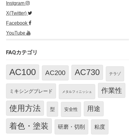
Instgram
X(Twitter)
Facebook
YouTube
FAQカテゴリ
AC100
AC730
AC200
テラゾ
作業性
ミキシングブレード
メタルフィニッシュ
使用方法
用途
型
安全性
着色・塗装
研磨・切削
粘度