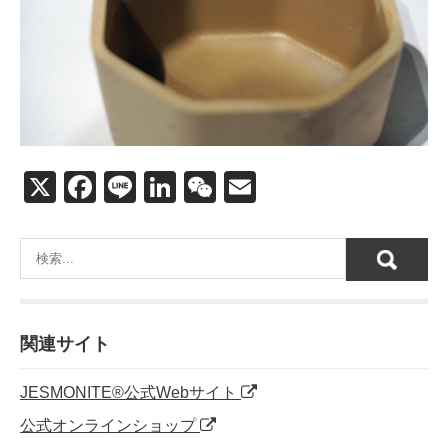
X
F
Li
Li
W
E
a
n
n
e
m
c
e
k
C
ail
e
e
h
b
dI
at
o
n
関連サイト
o
JESMONITE®公式Webサイト
k
公式オンラインショップ