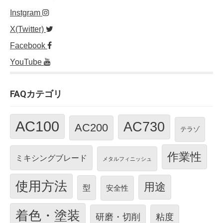
Instgram
X(Twitter)
Facebook
YouTube
FAQカテゴリ
AC100
AC730
AC200
テラゾ
作業性
ミキシングブレード
メタルフィニッシュ
使用方法
用途
型
安全性
着色・塗装
研磨・切削
粘度