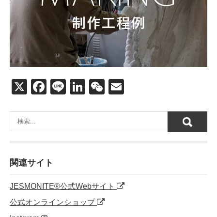
X
F
Li
Li
W
E
a
n
n
e
m
c
e
k
C
ail
e
e
h
b
dI
at
o
n
関連サイト
o
JESMONITE®公式Webサイト
k
公式オンラインショップ