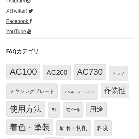
Instgram
X(Twitter)
Facebook
YouTube
FAQカテゴリ
AC100
AC730
AC200
テラゾ
作業性
ミキシングブレード
メタルフィニッシュ
使用方法
用途
型
安全性
着色・塗装
研磨・切削
粘度