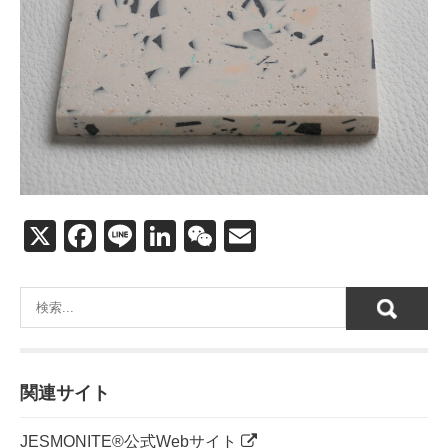
X
F
Li
Li
W
E
a
n
n
e
m
c
e
k
C
ail
e
e
h
b
dI
at
o
n
関連サイト
o
JESMONITE®公式Webサイト