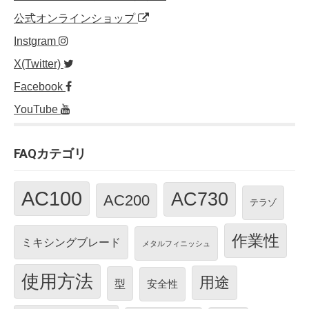
k
公式オンラインショップ
Instgram
X(Twitter)
Facebook
YouTube
FAQカテゴリ
AC100
AC730
AC200
テラゾ
作業性
ミキシングブレード
メタルフィニッシュ
使用方法
用途
型
安全性