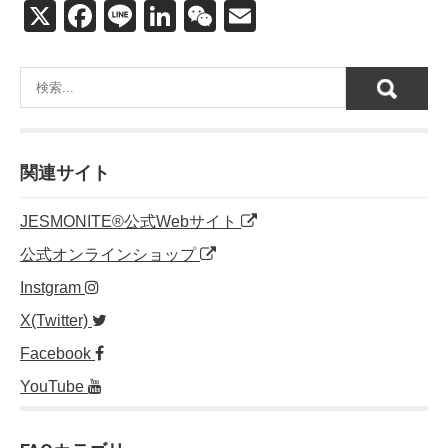
X
F
Li
Li
W
E
a
n
n
e
m
c
e
k
C
ail
e
e
h
b
dI
at
o
n
関連サイト
o
JESMONITE®公式Webサイト
k
公式オンラインショップ
Instgram
X(Twitter)
Facebook
YouTube