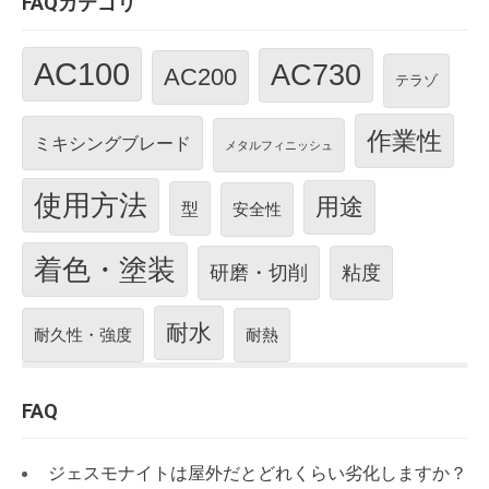
FAQカテゴリ
AC100
AC730
AC200
テラゾ
作業性
ミキシングブレード
メタルフィニッシュ
使用方法
用途
型
安全性
着色・塗装
研磨・切削
粘度
耐水
耐久性・強度
耐熱
FAQ
ジェスモナイトは屋外だとどれくらい劣化しますか？