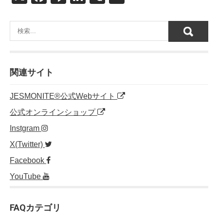
a
n
n
e
m
c
e
k
C
ail
e
e
h
b
dI
at
o
n
関連サイト
o
JESMONITE®公式Webサイト
k
公式オンラインショップ
Instgram
X(Twitter)
Facebook
YouTube
FAQカテゴリ