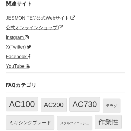
o
n
関連サイト
o
JESMONITE®公式Webサイト
k
公式オンラインショップ
Instgram
X(Twitter)
Facebook
YouTube
FAQカテゴリ
AC100
AC730
AC200
テラゾ
作業性
ミキシングブレード
メタルフィニッシュ