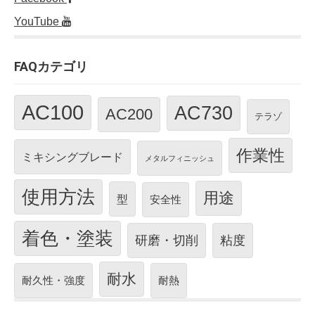
YouTube
FAQカテゴリ
AC100
AC730
AC200
テラゾ
作業性
ミキシングブレード
メタルフィニッシュ
使用方法
用途
型
安全性
着色・塗装
研磨・切削
粘度
耐水
耐久性・強度
耐熱