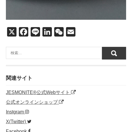
X
F
Li
Li
W
E
a
n
n
e
m
c
e
k
C
ail
e
e
h
b
dI
at
o
n
関連サイト
o
JESMONITE®公式Webサイト
k
公式オンラインショップ
Instgram
X(Twitter)
Facebook